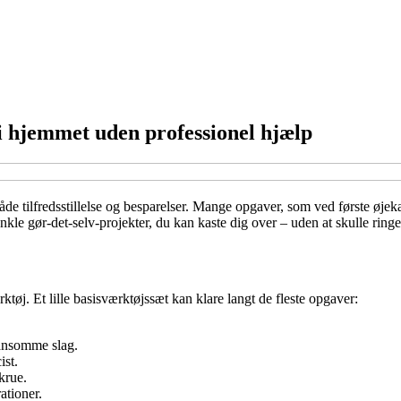
 i hjemmet uden professionel hjælp
de tilfredsstillelse og besparelser. Mange opgaver, som ved første øjeka
enkle gør-det-selv-projekter, du kan kaste dig over – uden at skulle ring
ktøj. Et lille basisværktøjssæt kan klare langt de fleste opgaver:
ånsomme slag.
ist.
krue.
rationer.