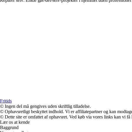
Reparer selv: Enkle gør-det-selv-projekter i hjemmet uden professionel
Fritids
© Ingen del må gengives uden skriftlig tilladelse.
© Ophavsretligt beskyttet indhold. Vi er affiliatepartner og kan modtag
© Dette site er omfattet af ophavsret. Ved køb via vores links kan vi 
Lær os at kende
Baggrund