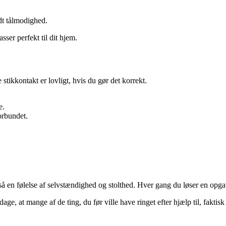
dt tålmodighed.
ser perfekt til dit hjem.
stikkontakt er lovligt, hvis du gør det korrekt.
e.
orbundet.
så en følelse af selvstændighed og stolthed. Hver gang du løser en opga
age, at mange af de ting, du før ville have ringet efter hjælp til, faktis