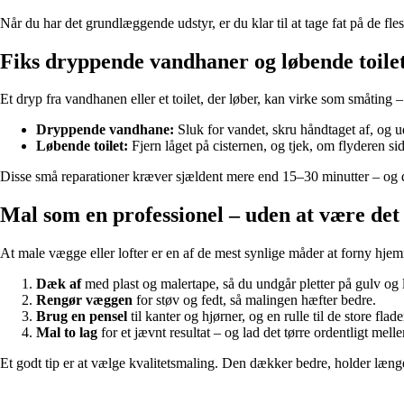
Når du har det grundlæggende udstyr, er du klar til at tage fat på de fl
Fiks dryppende vandhaner og løbende toile
Et dryp fra vandhanen eller et toilet, der løber, kan virke som småting 
Dryppende vandhane:
Sluk for vandet, skru håndtaget af, og u
Løbende toilet:
Fjern låget på cisternen, og tjek, om flyderen si
Disse små reparationer kræver sjældent mere end 15–30 minutter – og 
Mal som en professionel – uden at være det
At male vægge eller lofter er en af de mest synlige måder at forny hjem
Dæk af
med plast og malertape, så du undgår pletter på gulv og l
Rengør væggen
for støv og fedt, så malingen hæfter bedre.
Brug en pensel
til kanter og hjørner, og en rulle til de store flade
Mal to lag
for et jævnt resultat – og lad det tørre ordentligt mell
Et godt tip er at vælge kvalitetsmaling. Den dækker bedre, holder længe