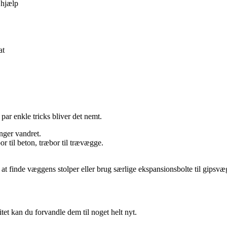
 hjælp
at
ar enkle tricks bliver det nemt.
ænger vandret.
r til beton, træbor til trævægge.
at finde væggens stolper eller brug særlige ekspansionsbolte til gipsvæ
et kan du forvandle dem til noget helt nyt.