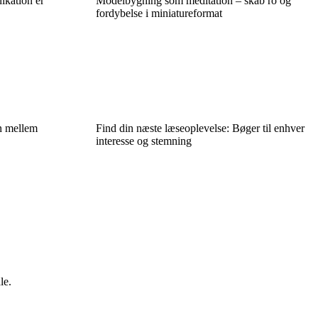
kation er
Modelbygning som meditation – skab ro og
fordybelse i miniatureformat
n mellem
Find din næste læseoplevelse: Bøger til enhver
interesse og stemning
le.