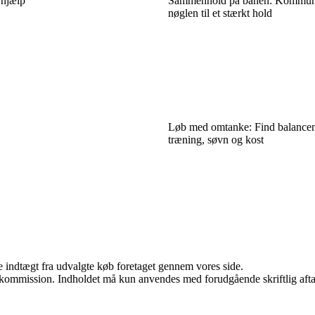
 hjælp
Sammenhold på banen: Kommuni
nøglen til et stærkt hold
Løb med omtanke: Find balance
træning, søvn og kost
e indtægt fra udvalgte køb foretaget gennem vores side.
få kommission. Indholdet må kun anvendes med forudgående skriftlig afta