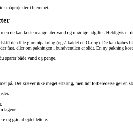
este småprojekter i hjemmet.
tter
– men de kan koste mange liter vand og unødige udgifter. Heldigvis er de
dskift den lille gummipakning (også kaldet en O-ring). De kan købes bi
dder fast, eller om pakningen i bundventilen er slidt. En ny pakning kos
du sparer både vand og penge.
met på. Det kræver ikke meget erfaring, men lidt forberedelse gør en sto
ister.
r.
em lagene.
re og gør arbejdet lettere.