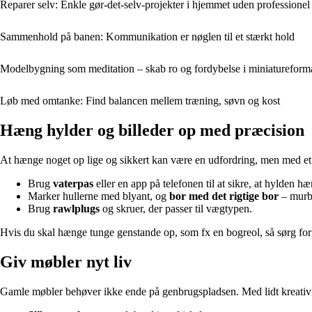
Reparer selv: Enkle gør-det-selv-projekter i hjemmet uden professionel
Sammenhold på banen: Kommunikation er nøglen til et stærkt hold
Modelbygning som meditation – skab ro og fordybelse i miniatureform
Løb med omtanke: Find balancen mellem træning, søvn og kost
Hæng hylder og billeder op med præcision
At hænge noget op lige og sikkert kan være en udfordring, men med et p
Brug
vaterpas
eller en app på telefonen til at sikre, at hylden h
Marker hullerne med blyant, og
bor med det rigtige bor
– murbo
Brug
rawlplugs
og skruer, der passer til vægtypen.
Hvis du skal hænge tunge genstande op, som fx en bogreol, så sørg for 
Giv møbler nyt liv
Gamle møbler behøver ikke ende på genbrugspladsen. Med lidt kreativit