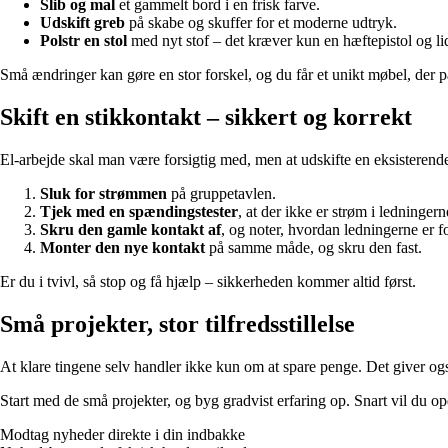
Slib og mal
et gammelt bord i en frisk farve.
Udskift greb
på skabe og skuffer for et moderne udtryk.
Polstr en stol
med nyt stof – det kræver kun en hæftepistol og li
Små ændringer kan gøre en stor forskel, og du får et unikt møbel, der pas
Skift en stikkontakt – sikkert og korrekt
El-arbejde skal man være forsigtig med, men at udskifte en eksisterende 
Sluk for strømmen
på gruppetavlen.
Tjek med en spændingstester
, at der ikke er strøm i ledningern
Skru den gamle kontakt af
, og noter, hvordan ledningerne er f
Monter den nye kontakt
på samme måde, og skru den fast.
Er du i tvivl, så stop og få hjælp – sikkerheden kommer altid først.
Små projekter, stor tilfredsstillelse
At klare tingene selv handler ikke kun om at spare penge. Det giver og
Start med de små projekter, og byg gradvist erfaring op. Snart vil du opd
Modtag nyheder direkte i din indbakke