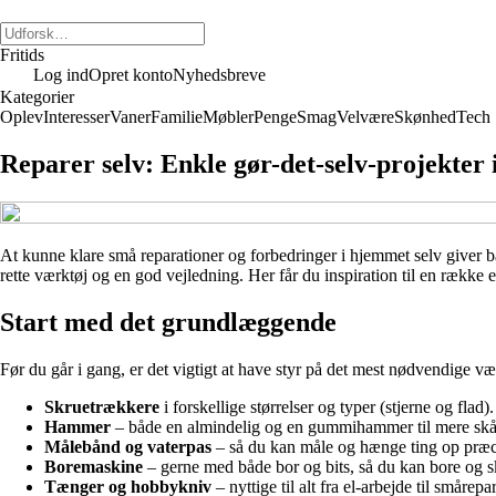
Fritids
Log ind
Opret konto
Nyhedsbreve
Kategorier
Oplev
Interesser
Vaner
Familie
Møbler
Penge
Smag
Velvære
Skønhed
Tech
Reparer selv: Enkle gør-det-selv-projekter
At kunne klare små reparationer og forbedringer i hjemmet selv giver bå
rette værktøj og en god vejledning. Her får du inspiration til en række 
Start med det grundlæggende
Før du går i gang, er det vigtigt at have styr på det mest nødvendige vær
Skruetrækkere
i forskellige størrelser og typer (stjerne og flad).
Hammer
– både en almindelig og en gummihammer til mere sk
Målebånd og vaterpas
– så du kan måle og hænge ting op præc
Boremaskine
– gerne med både bor og bits, så du kan bore og s
Tænger og hobbykniv
– nyttige til alt fra el-arbejde til smårepa